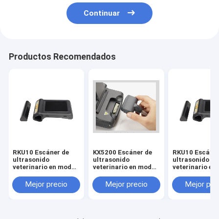
Continuar
Productos Recomendados
RKU10 Escáner de
KX5200 Escáner de
RKU10 Escáner
ultrasonido
ultrasonido
ultrasonido
veterinario en modo
veterinario en modo
veterinario en
B
B
B
Mejor precio
Mejor precio
Mejor pre