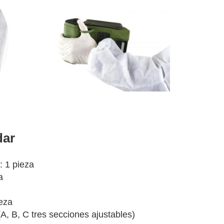
dar
: 1 pieza
a
eza
(A, B, C tres secciones ajustables)