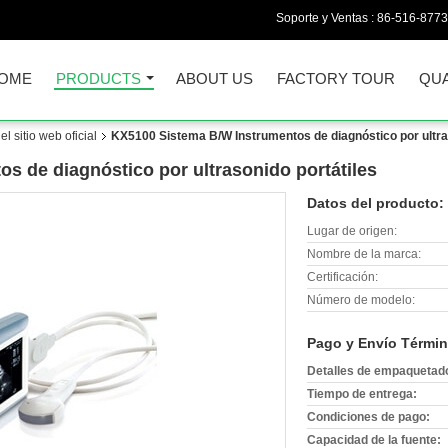
Soporte y Ventas :
86-516-877
OME
PRODUCTS
ABOUT US
FACTORY TOUR
QUA
l sitio web oficial
KX5100 Sistema B/W Instrumentos de diagnóstico por ultra
s de diagnóstico por ultrasonido portátiles
Datos del producto:
Lugar de origen:
Nombre de la marca:
Certificación:
Número de modelo:
Pago y Envío Términ
Detalles de empaquetad
Tiempo de entrega:
Condiciones de pago:
Capacidad de la fuente: