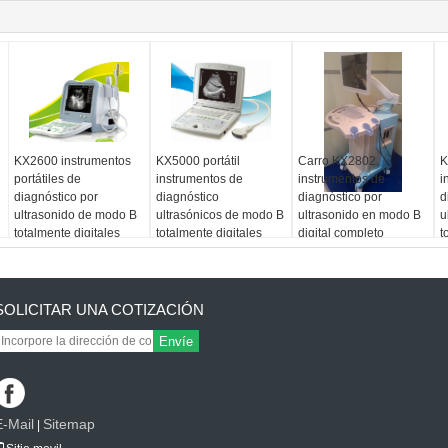
KX2600 instrumentos
KX5000 portátil
Carro KX2802,
K
portátiles de
instrumentos de
instrumentos de
i
diagnóstico por
diagnóstico
diagnóstico por
d
ultrasonido de modo B
ultrasónicos de modo B
ultrasonido en modo B
u
totalmente digitales
totalmente digitales
digital completo
t
SOLICITAR UNA COTIZACIÓN
Envíe
E-Mail
Sitemap
|