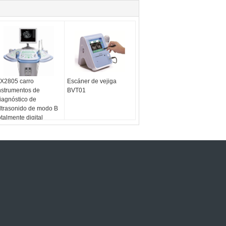
X2805 carro
Escáner de vejiga
nstrumentos de
BVT01
iagnóstico de
ltrasonido de modo B
otalmente digital