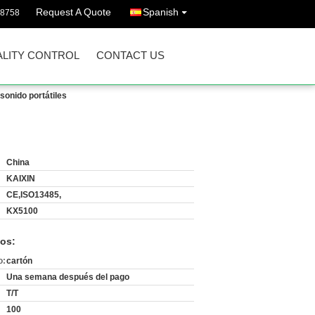
Request A Quote
Spanish
38758
LITY CONTROL
CONTACT US
sonido portátiles
China
KAIXIN
CE,ISO13485,
KX5100
os:
o:
cartón
Una semana después del pago
T/T
100