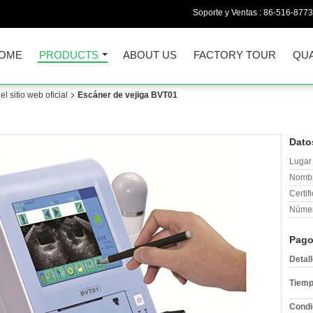
Soporte y Ventas :
86-516-877
OME
PRODUCTS
ABOUT US
FACTORY TOUR
QUA
l sitio web oficial
Escáner de vejiga BVT01
Dato
Lugar 
Nombr
Certif
Númer
Pago
Detal
Tiemp
Condi