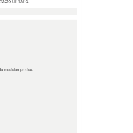
racto urinario.
de medición preciso.