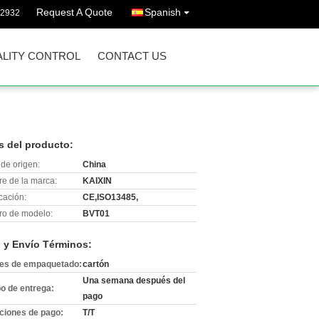
Request A Quote
Spanish
32932
LITY CONTROL
CONTACT US
s del producto:
de origen:
China
e de la marca:
KAIXIN
icación:
CE,ISO13485,
o de modelo:
BVT01
 y Envío Términos:
les de empaquetado:
cartón
Una semana después del
o de entrega:
pago
ciones de pago:
T/T