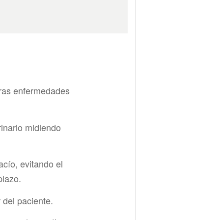
otras enfermedades
rinario midiendo
cío, evitando el
plazo.
 del paciente.