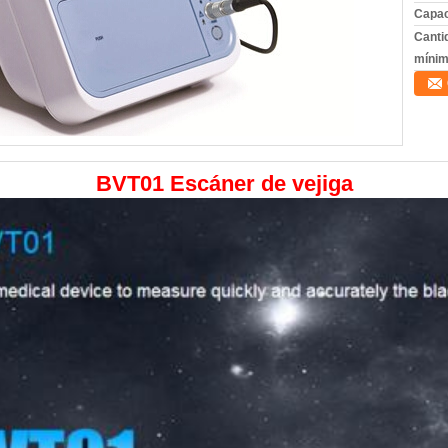
Capac
Canti
mínim
BVT01 Escáner de vejiga