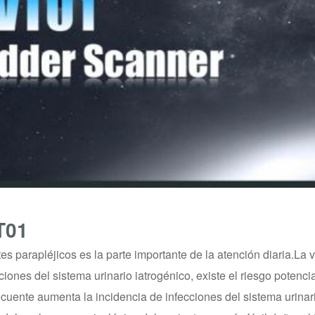
T01
es parapléjicos es la parte importante de la atención diaria.La v
ones del sistema urinario iatrogénico, existe el riesgo potencial
recuente aumenta la incidencia de infecciones del sistema urinar