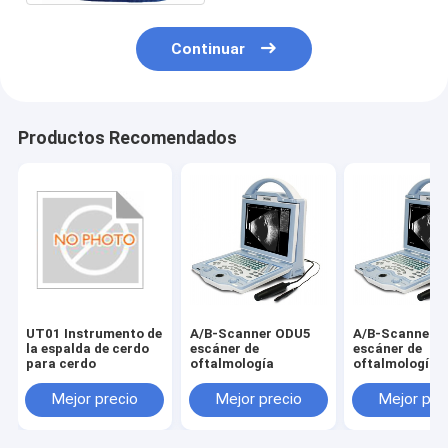
Continuar
Productos Recomendados
UT01 Instrumento de
A/B-Scanner ODU5
A/B-Scanner 
la espalda de cerdo
escáner de
escáner de
para cerdo
oftalmología
oftalmología
Mejor precio
Mejor precio
Mejor pre