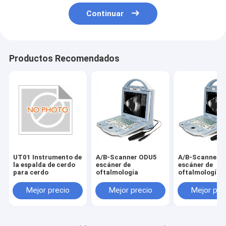
Continuar
Productos Recomendados
UT01 Instrumento de
A/B-Scanner ODU5
A/B-Scanner 
la espalda de cerdo
escáner de
escáner de
para cerdo
oftalmología
oftalmología
Mejor precio
Mejor precio
Mejor pre