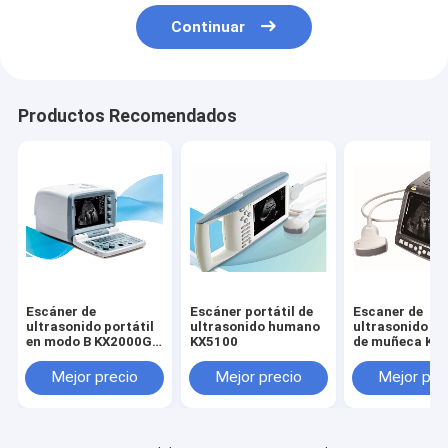
Continuar
Productos Recomendados
Escáner de
Escáner portátil de
Escaner de
ultrasonido portátil
ultrasonido humano
ultrasonido h
en modo B KX2000G
KX5100
de muñeca KX
para humanos
Mejor precio
Mejor precio
Mejor pre