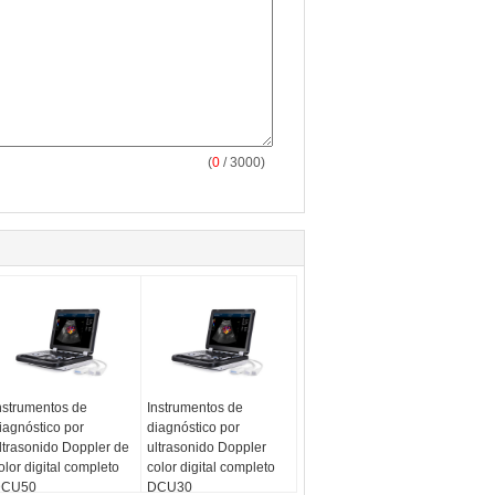
(
0
/ 3000)
nstrumentos de
Instrumentos de
iagnóstico por
diagnóstico por
ltrasonido Doppler de
ultrasonido Doppler
olor digital completo
color digital completo
CU50
DCU30