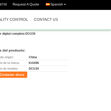
Request A Quote
Spanish
38758
LITY CONTROL
CONTACT US
or digital completo DCU30
s del producto:
de origen:
China
e de la marca:
KAIXIN
o de modelo:
DCU30
Contactar ahora