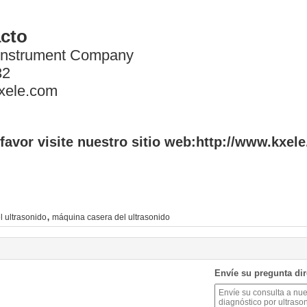
acto
 Instrument Company
32
kxele.com
avor visite nuestro sitio web:
http://www.kxel
,
l ultrasonido
máquina casera del ultrasonido
Envíe su pregunta di