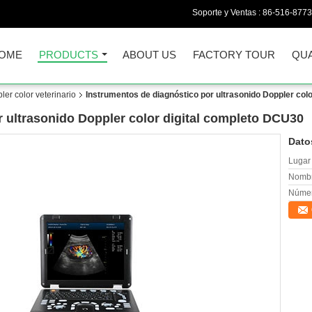
Soporte y Ventas :
86-516-877
OME
PRODUCTS
ABOUT US
FACTORY TOUR
QUA
er color veterinario
Instrumentos de diagnóstico por ultrasonido Doppler col
 ultrasonido Doppler color digital completo DCU30
Dato
Lugar 
Nombr
Númer