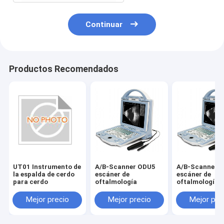
Continuar
Productos Recomendados
UT01 Instrumento de
A/B-Scanner ODU5
A/B-Scanner 
la espalda de cerdo
escáner de
escáner de
para cerdo
oftalmología
oftalmología
Mejor precio
Mejor precio
Mejor pre