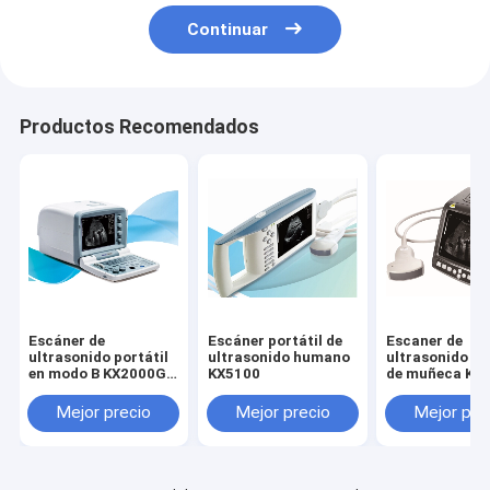
Continuar
Productos Recomendados
Escáner de
Escáner portátil de
Escaner de
ultrasonido portátil
ultrasonido humano
ultrasonido h
en modo B KX2000G
KX5100
de muñeca KX
para humanos
Mejor precio
Mejor precio
Mejor pre