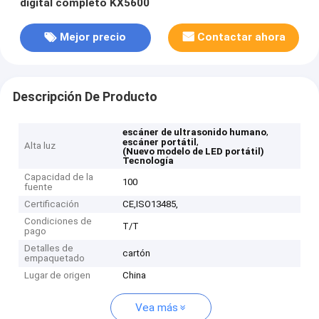
digital completo KX5600
Mejor precio
Contactar ahora
Descripción De Producto
,
escáner de ultrasonido humano
,
escáner portátil
Alta luz
(Nuevo modelo de LED portátil)
Tecnología
Capacidad de la
100
fuente
Certificación
CE,ISO13485,
Condiciones de
T/T
pago
Detalles de
cartón
empaquetado
Lugar de origen
China
Vea más