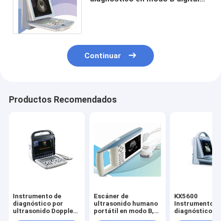
completo KX5600
Continuar
Productos Recomendados
Instrumento de
Escáner de
KX5600
diagnóstico por
ultrasonido humano
Instrumentos 
ultrasonido Doppler
portátil en modo B,
diagnóstico p
digital de color
digital completo,
ultrasonido e